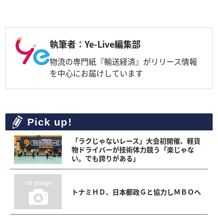
執筆者：Ye-Live編集部
物流の専門紙『輸送経済』がリリース情報
を中心にお届けしています
Pick up!
「ラクじゃないレース」大会初開催、軽貨
物ドライバーが技術体力競う「楽じゃな
い。でも誇りがある」
トナミＨＤ、日本郵政Ｇと協力しＭＢＯへ