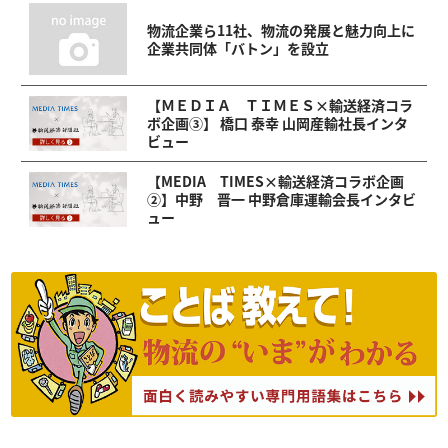
物流企業ら11社、物流の発展と魅力向上に
企業共同体「バトン」を設立
【ＭＥＤＩＡ ＴＩＭＥＳ×輸送経済コラ
ボ企画③】 橋口 泰幸 山岡産輸社長インタ
ビュー
【MEDIA TIMES×輸送経済コラボ企画
②】中野 晋一 中野倉庫運輸会長インタビ
ュー