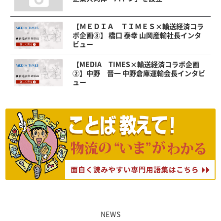
【ＭＥＤＩＡ ＴＩＭＥＳ×輸送経済コラ
ボ企画③】 橋口 泰幸 山岡産輸社長インタ
ビュー
【MEDIA TIMES×輸送経済コラボ企画
②】中野 晋一 中野倉庫運輸会長インタビ
ュー
NEWS