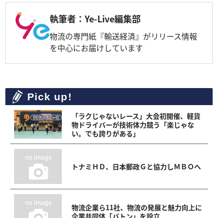
執筆者：Ye-Live編集部
物流の専門紙『輸送経済』がリリース情報
を中心にお届けしています
Pick up!
「ラクじゃないレース」大会初開催、軽貨
物ドライバーが技術体力競う「楽じゃな
い。でも誇りがある」
トナミＨＤ、日本郵政Ｇと協力しＭＢＯへ
物流企業ら11社、物流の発展と魅力向上に
企業共同体「バトン」を設立