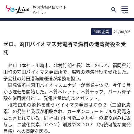
物流情報発信サイト
Ye-Live
物流企業
21/08/06
ゼロ、苅田バイオマス発電所で燃料の港湾荷役を受
託
ゼロ（本社・川崎市、北村竹朗社長）はこのほど、福岡県苅
田町の苅田バイオマス発電所で、燃料の港湾荷役を受託した。
子会社の苅田港海陸運送が業務を担う。
同発電所は苅田バイオマスエナジーが事業主体で、今年６月
から運転を開始した。木質ペレット、木質チップ、パーム椰子
殻を使用燃料とし、発電容量は約75メガワット。
植物由来の燃料を使うバイオマス発電はＣＯ２（二酸化炭
素）の発生と吸収が相殺され、カーボンニュートラルな発電方
式と言われている。同社は再生可能エネルギーの取り組みに寄
与し、二酸化炭素（ＣＯ２）削減やＳＤＧｓ（持続可能な開発
目標）への貢献を図る。