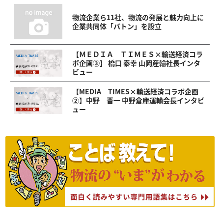
物流企業ら11社、物流の発展と魅力向上に
企業共同体「バトン」を設立
【ＭＥＤＩＡ ＴＩＭＥＳ×輸送経済コラ
ボ企画③】 橋口 泰幸 山岡産輸社長インタ
ビュー
【MEDIA TIMES×輸送経済コラボ企画
②】中野 晋一 中野倉庫運輸会長インタビ
ュー