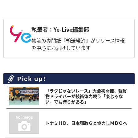
執筆者：Ye-Live編集部
物流の専門紙『輸送経済』がリリース情報
を中心にお届けしています
Pick up!
「ラクじゃないレース」大会初開催、軽貨
物ドライバーが技術体力競う「楽じゃな
い。でも誇りがある」
トナミＨＤ、日本郵政Ｇと協力しＭＢＯへ