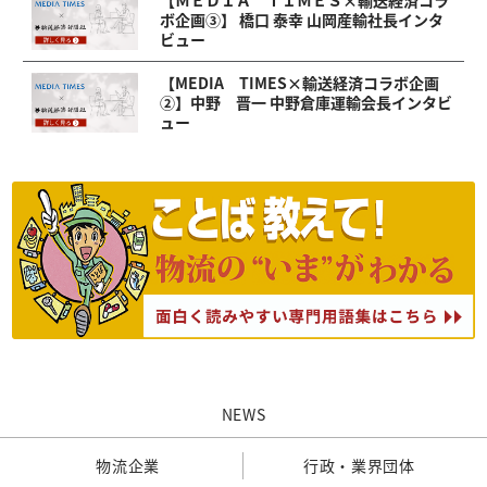
【ＭＥＤＩＡ ＴＩＭＥＳ×輸送経済コラ
ボ企画③】 橋口 泰幸 山岡産輸社長インタ
ビュー
【MEDIA TIMES×輸送経済コラボ企画
②】中野 晋一 中野倉庫運輸会長インタビ
ュー
NEWS
物流企業
行政・業界団体