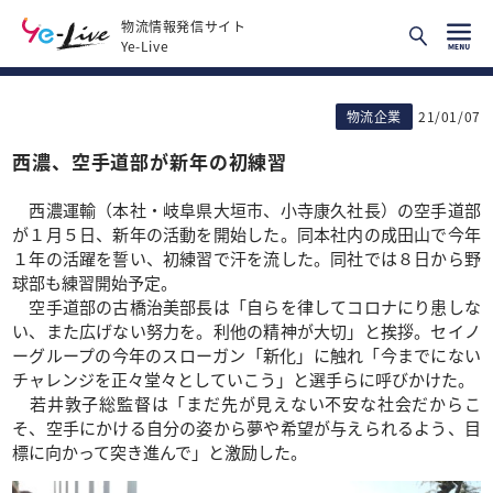
物流情報発信サイト
Ye-Live
物流企業
21/01/07
西濃、空手道部が新年の初練習
西濃運輸（本社・岐阜県大垣市、小寺康久社長）の空手道部
が１月５日、新年の活動を開始した。同本社内の成田山で今年
１年の活躍を誓い、初練習で汗を流した。同社では８日から野
球部も練習開始予定。
空手道部の古橋治美部長は「自らを律してコロナにり患しな
い、また広げない努力を。利他の精神が大切」と挨拶。セイノ
ーグループの今年のスローガン「新化」に触れ「今までにない
チャレンジを正々堂々としていこう」と選手らに呼びかけた。
若井敦子総監督は「まだ先が見えない不安な社会だからこ
そ、空手にかける自分の姿から夢や希望が与えられるよう、目
標に向かって突き進んで」と激励した。