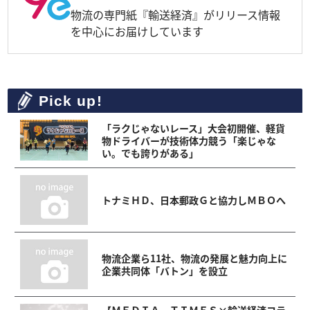
物流の専門紙『輸送経済』がリリース情報
を中心にお届けしています
Pick up!
「ラクじゃないレース」大会初開催、軽貨
物ドライバーが技術体力競う「楽じゃな
い。でも誇りがある」
トナミＨＤ、日本郵政Ｇと協力しＭＢＯへ
物流企業ら11社、物流の発展と魅力向上に
企業共同体「バトン」を設立