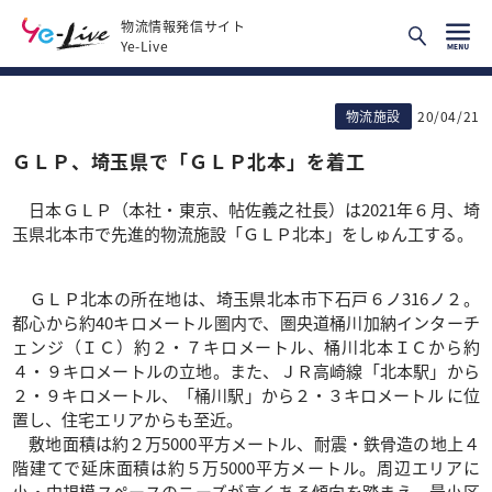
物流情報発信サイト
Ye-Live
物流施設
20/04/21
ＧＬＰ、埼玉県で「ＧＬＰ北本」を着工
日本ＧＬＰ（本社・東京、帖佐義之社長）は2021年６月、埼
玉県北本市で先進的物流施設「ＧＬＰ北本」をしゅん工する。
ＧＬＰ北本の所在地は、埼玉県北本市下石戸６ノ316ノ２。
都心から約40キロメートル圏内で、圏央道桶川加納インターチ
ェンジ（ＩＣ）約２・７キロメートル、桶川北本ＩＣから約
４・９キロメートルの立地。また、ＪＲ高崎線「北本駅」から
２・９キロメートル、「桶川駅」から２・３キロメートル に位
置し、住宅エリアからも至近。
敷地面積は約２万5000平方メートル、耐震・鉄骨造の地上４
階建てで延床面積は約５万5000平方メートル。周辺エリアに
小・中規模スペースのニーズが高くある傾向を踏まえ、最小区