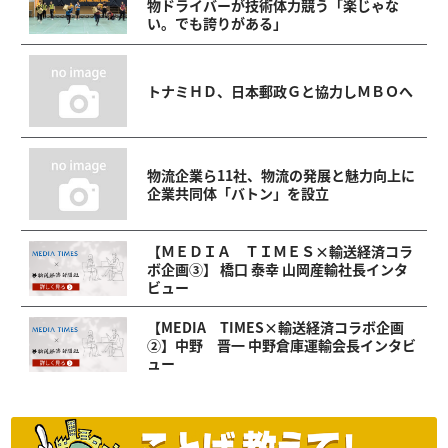
物ドライバーが技術体力競う「楽じゃな
い。でも誇りがある」
トナミＨＤ、日本郵政Ｇと協力しＭＢＯへ
物流企業ら11社、物流の発展と魅力向上に
企業共同体「バトン」を設立
【ＭＥＤＩＡ ＴＩＭＥＳ×輸送経済コラ
ボ企画③】 橋口 泰幸 山岡産輸社長インタ
ビュー
【MEDIA TIMES×輸送経済コラボ企画
②】中野 晋一 中野倉庫運輸会長インタビ
ュー