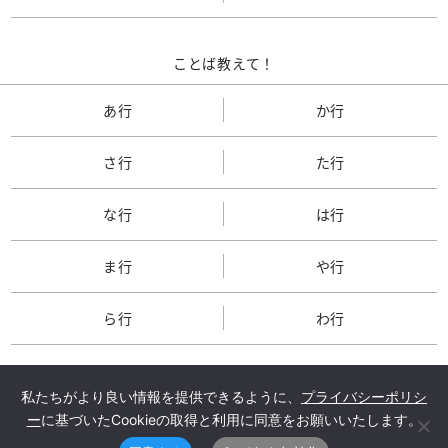
ことば教えて！
あ行
か行
さ行
た行
な行
は行
ま行
や行
ら行
わ行
私たちがより良い情報を提供できるように、
プライバシーポリシ
ー
に基づいたCookieの取得と利用に同意をお願いいたします。
TOP
会社概要
メルマガ登録