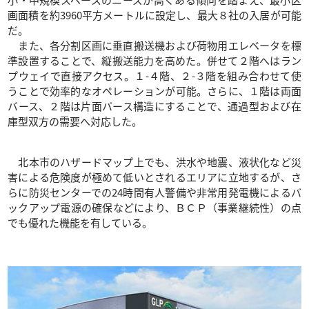
画面積を約3960平方メートルに設定し、最大８社の入居が可能
だ。
また、各分割区画に垂直搬送機および荷物用エレベータを標
準設置することで、縦搬送能力を高めた。併せて２階へはラン
プウェイで直接アクセス。１-４階、２-３階を組み合わせて使
うことで効率的なオペレーションが可能。さらに、１階は両面
バース、２階は片面バース構造にすることで、通過型および在
庫型双方の需要へ対応した。
北本市のハザードマップ上でも、洪水や地震、液状化など災
害による危険度が極めて低いとされるエリアに立地するが、さ
らに防災センターでの24時間有人警備や非常用発電機によるバ
ックアップ電源の確保などにより、ＢＣＰ（事業継続性）の点
でも優れた機能を有している。