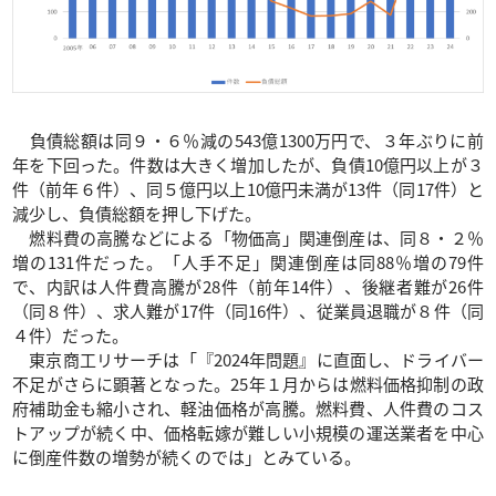
負債総額は同９・６％減の543億1300万円で、３年ぶりに前
年を下回った。件数は大きく増加したが、負債10億円以上が３
件（前年６件）、同５億円以上10億円未満が13件（同17件）と
減少し、負債総額を押し下げた。
燃料費の高騰などによる「物価高」関連倒産は、同８・２％
増の131件だった。「人手不足」関連倒産は同88％増の79件
で、内訳は人件費高騰が28件（前年14件）、後継者難が26件
（同８件）、求人難が17件（同16件）、従業員退職が８件（同
４件）だった。
東京商工リサーチは「『2024年問題』に直面し、ドライバー
不足がさらに顕著となった。25年１月からは燃料価格抑制の政
府補助金も縮小され、軽油価格が高騰。燃料費、人件費のコス
トアップが続く中、価格転嫁が難しい小規模の運送業者を中心
に倒産件数の増勢が続くのでは」とみている。