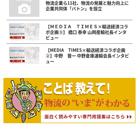
物流企業ら11社、物流の発展と魅力向上に
企業共同体「バトン」を設立
【ＭＥＤＩＡ ＴＩＭＥＳ×輸送経済コラ
ボ企画③】 橋口 泰幸 山岡産輸社長インタ
ビュー
【MEDIA TIMES×輸送経済コラボ企画
②】中野 晋一 中野倉庫運輸会長インタビ
ュー