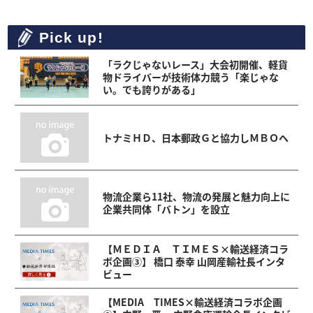
Pick up!
「ラクじゃないレース」大会初開催、軽貨
物ドライバーが技術体力競う「楽じゃな
い。でも誇りがある」
トナミＨＤ、日本郵政Ｇと協力しＭＢＯへ
物流企業ら11社、物流の発展と魅力向上に
企業共同体「バトン」を設立
【ＭＥＤＩＡ ＴＩＭＥＳ×輸送経済コラ
ボ企画③】 橋口 泰幸 山岡産輸社長インタ
ビュー
【MEDIA TIMES×輸送経済コラボ企画