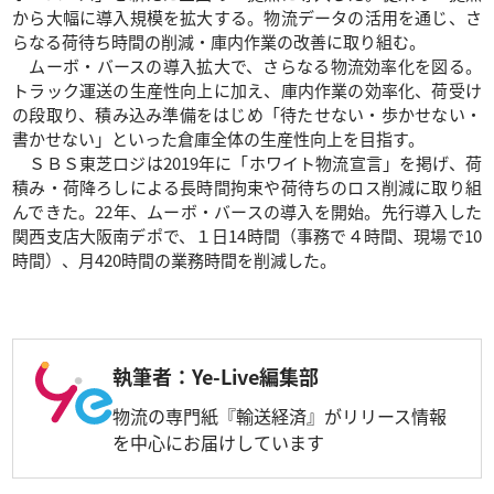
から大幅に導入規模を拡大する。物流データの活用を通じ、さ
らなる荷待ち時間の削減・庫内作業の改善に取り組む。
ムーボ・バースの導入拡大で、さらなる物流効率化を図る。
トラック運送の生産性向上に加え、庫内作業の効率化、荷受け
の段取り、積み込み準備をはじめ「待たせない・歩かせない・
書かせない」といった倉庫全体の生産性向上を目指す。
ＳＢＳ東芝ロジは2019年に「ホワイト物流宣言」を掲げ、荷
積み・荷降ろしによる長時間拘束や荷待ちのロス削減に取り組
んできた。22年、ムーボ・バースの導入を開始。先行導入した
関西支店大阪南デポで、１日14時間（事務で４時間、現場で10
時間）、月420時間の業務時間を削減した。
執筆者：Ye-Live編集部
物流の専門紙『輸送経済』がリリース情報
を中心にお届けしています