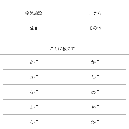
物流施設
コラム
注目
その他
ことば教えて！
あ行
か行
さ行
た行
な行
は行
ま行
や行
ら行
わ行