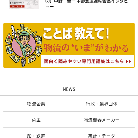
②】中野 晋一 中野倉庫運輸会長インタビ
ュー
NEWS
物流企業
行政・業界団体
荷主
物流機器メーカー
船・鉄道
統計・データ