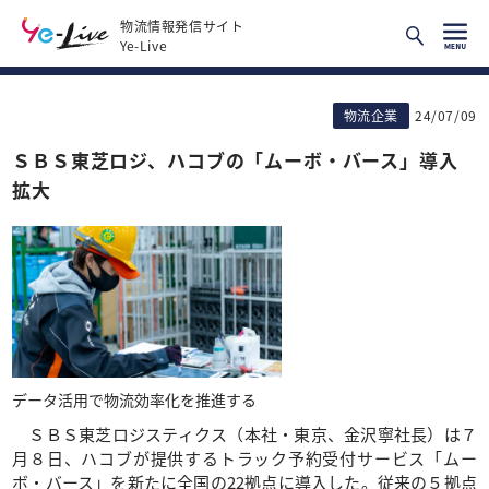
物流情報発信サイト
Ye-Live
物流企業
24/07/09
ＳＢＳ東芝ロジ、ハコブの「ムーボ・バース」導入
拡大
データ活用で物流効率化を推進する
ＳＢＳ東芝ロジスティクス（本社・東京、金沢寧社長）は７
月８日、ハコブが提供するトラック予約受付サービス「ムー
ボ・バース」を新たに全国の22拠点に導入した。従来の５拠点