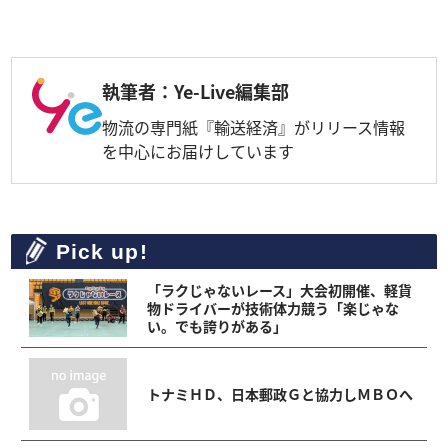
執筆者：Ye-Live編集部
物流の専門紙『輸送経済』がリリース情報
を中心にお届けしています
Pick up!
「ラクじゃないレース」大会初開催、軽貨
物ドライバーが技術体力競う「楽じゃな
い。でも誇りがある」
トナミＨＤ、日本郵政Ｇと協力しＭＢＯへ