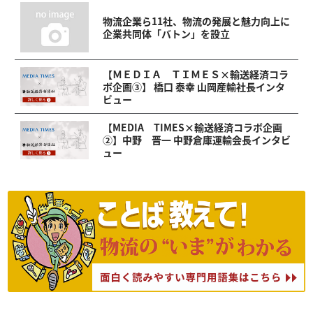
物流企業ら11社、物流の発展と魅力向上に
企業共同体「バトン」を設立
【ＭＥＤＩＡ ＴＩＭＥＳ×輸送経済コラ
ボ企画③】 橋口 泰幸 山岡産輸社長インタ
ビュー
【MEDIA TIMES×輸送経済コラボ企画
②】中野 晋一 中野倉庫運輸会長インタビ
ュー