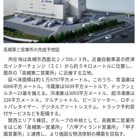
高槻第三営業所の完成予想図
所在地は高槻市西面北２ノ356ノ３外。近畿自動車道の摂津
北インターチェンジ（ＩＣ）から約５キロメートルに位置し、
既存の「高槻第二営業所」に近接する立地。
延べ床面積は約１万6757平方メートル。このうち、常温庫は
6006平方メートル。冷蔵庫は5039平方メートルで、ドックシェ
ルター23基を備える。冷凍庫は3003平方メートル、超冷凍庫は
228平方メートル。マルチシャトル、ピースソーター、ロボッ
トパレタイザー、デジタルアソートシステム、トラック予約受
付サービスなどを配備する。
関西エリア５棟目。グループの中核として、高槻第二営業所
をはじめ「高槻第一営業所」「六甲アイランド営業所」「甲子
園営業所」と連携し、より強固な物流体制の構築を目指す。