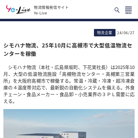
物流情報発信サイト
Ye-Live
物流企業
24/06/27
シモハナ物流、25年10月に高槻市で大型低温物流セ
ンターを稼働
シモハナ物流（本社・広島県坂町、下花実社長）は2025年10
月、大型の低温物流施設「高槻物流センター・高槻第三営業
所」を大阪府高槻市で稼働する。常温・冷蔵・冷凍・超冷凍倉
庫の４温度帯対応で、最新鋭の自動化システムを備える。外食
チェーン・食品メーカー・食品卸・小売業界の３ＰＬ需要に応
える。