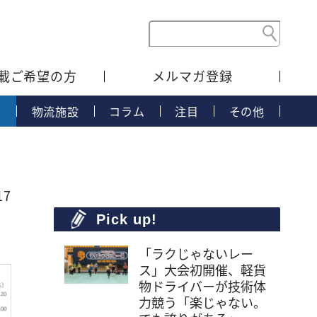
載ご希望の方
メルマガ登録
タ
物流施設
コラム
注目
その他
17
Pick up!
「ラクじゃないレー
ス」大会初開催、軽貨
物ドライバーが技術体
力競う「楽じゃない。