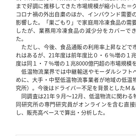
まで好調に推移してきた市場規模が縮小した＝
コロナ禍の外出自粛のほか、インバウンド需要
影響した。「巣ごもり」で家庭用冷凍食品の需
したが、業務用冷凍食品の減少分をカバーで
た。
ただし、今後、食品通販の利用率上昇などで市
れはあるが、21年度は前年度比０・６％増の１兆7
度は同１・７％増の１兆8000億円超の市場規模
低温物流業界では中継輸送やモーダルシフトへ
めに、大手・中堅低温物流事業者が地域の低温
究所）。今後はドライバー不足を背景としたＭ＆
同調査は21年９月～12月、低温物流に関わる
同研究所の専門研究員がオンラインを含む直接
し、販売高ベースで算出・分析した。