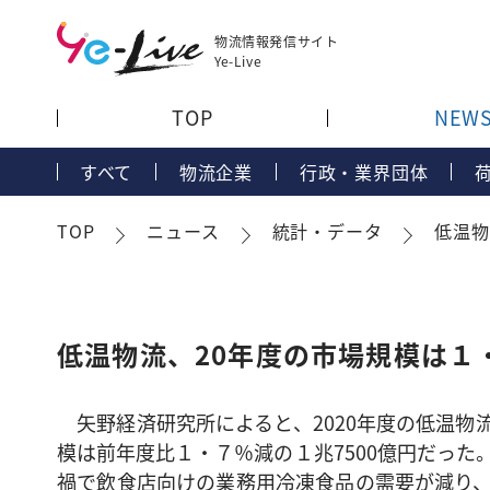
物流情報発信サイト
Ye-Live
TOP
NEW
すべて
物流企業
行政・業界団体
TOP
ニュース
統計・データ
低温物
低温物流、20年度の市場規模は１
矢野経済研究所によると、2020年度の低温物
模は前年度比１・７％減の１兆7500億円だった
禍で飲食店向けの業務用冷凍食品の需要が減り、