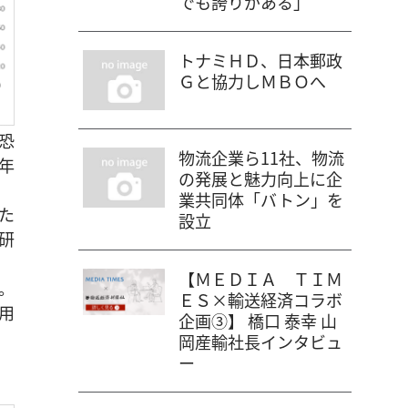
でも誇りがある」
トナミＨＤ、日本郵政
Ｇと協力しＭＢＯへ
恐
物流企業ら11社、物流
3年
の発展と魅力向上に企
業共同体「バトン」を
た
設立
研
【ＭＥＤＩＡ ＴＩＭ
。
ＥＳ×輸送経済コラボ
用
企画③】 橋口 泰幸 山
岡産輸社長インタビュ
ー