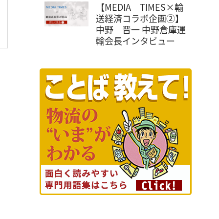
【MEDIA TIMES×輸
送経済コラボ企画②】
中野 晋一 中野倉庫運
輸会長インタビュー