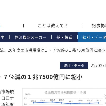
S
ことば教えて！
記事掲
荷主
物流機器メーカー
船・鉄道
統計・デー
流、20年度の市場規模は１・７％減の１兆7500億円に縮小
22/02/
統計・データ
・７％減の１兆7500億円に縮小
流市場規
。コロナ
19年度