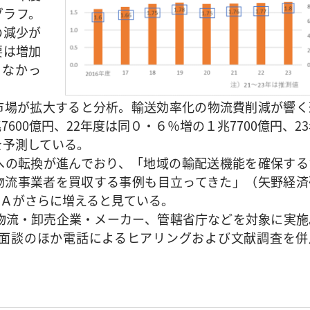
グラフ。
の減少が
要は増加
きなかっ
場が拡大すると分析。輸送効率化の物流費削減が響く
600億円、22年度は同０・６％増の１兆7700億円、2
を予測している。
の転換が進んでおり、「地域の輸配送機能を確保する
物流事業者を買収する事例も目立ってきた」（矢野経済
Ａがさらに増えると見ている。
物流・卸売企業・メーカー、管轄省庁などを対象に実施
面談のほか電話によるヒアリングおよび文献調査を併