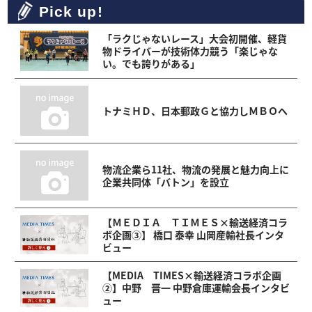
Pick up!
「ラクじゃないレース」大会初開催、軽貨
物ドライバーが技術体力競う「楽じゃな
い。でも誇りがある」
トナミＨＤ、日本郵政Ｇと協力しＭＢＯへ
物流企業ら11社、物流の発展と魅力向上に
企業共同体「バトン」を設立
【ＭＥＤＩＡ ＴＩＭＥＳ×輸送経済コラ
ボ企画③】 橋口 泰幸 山岡産輸社長インタ
ビュー
【MEDIA TIMES×輸送経済コラボ企画
②】中野 晋一 中野倉庫運輸会長インタビ
ュー