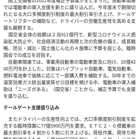
国土交通省の2021年度補正予算案がまとまった。自動車関連
では電動車の導入支援を新たに盛り込んだ。今年度末で期限切
れとなる大口多頻度割引制度の最大割引率引き上げ、テールゲ
ートリフターの補助など、ドライバーの労働生産性を高める支
援も展開する。
国交省全体の総額は２兆911億円で、新型コロナウイルス感
染拡大防止や、社会経済活動の再開と次の危機の備え、成長戦
略、防災・減災・国土強じん化の４施策に予算を投じる。臨時
国会での成立を目指す。
自動車関連では、事業用自動車の電動車普及に向け、10億42
00万円を計上した。対象はハイブリッド自動車、電気自動車、
燃料電池車で価格に応じて一部購入費を補助する。50年までの
温室効果ガス排出量実質ゼロ目標を掲げる中、電動車の導入補
助は「ニーズがある」（国交省）ことから、補正予算でも支援
を盛り込む。
テールゲート支援盛り込み
またドライバーの生産性向上では、大口多頻度割引制度を拡
充する臨時措置に77億5900万円を要求。ＥＴＣ２・０搭載車の
最大割引率を４割から５割に引き上げる。荷役作業、荷待ち時