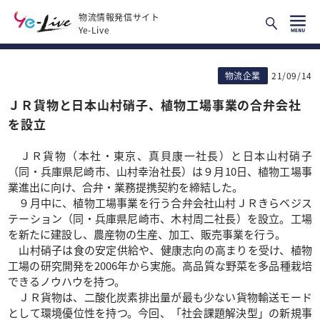
物流情報発信サイト
Ye-Live
物流企業
21/09/14
ＪＲ貨物と日本山村硝子、植物工場事業の合弁会社
を設立
ＪＲ貨物（本社・東京、真貝康一社長）と日本山村硝子
（同・兵庫県尼崎市、山村幸治社長）は９月10日、植物工場事
業進出に向け、合弁・業務提携契約を締結した。
９月中に、植物工場事業を行う合弁会社山村ＪＲきらベジス
テーション（同・兵庫県尼崎市、木村周二社長）を設立。工場
を新たに建設し、農産物の生産、加工、販売事業を行う。
山村硝子は食の安定供給や、健康志向の高まりを受け、植物
工場の研究開発を2006年から実施。高品質な野菜を多品種栽培
できるノウハウを持つ。
ＪＲ貨物は、二酸化炭素排出量が最も少ない貨物輸送モード
として環境優位性を持つ。今回、「社会課題解決型」の新規事