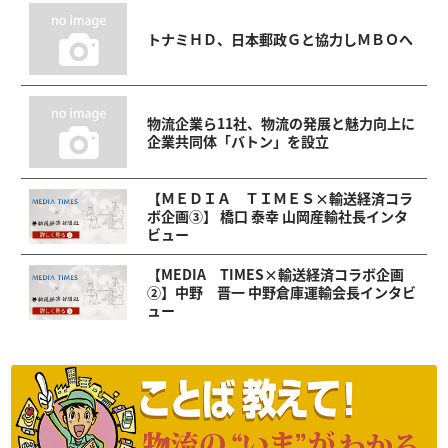
トナミＨＤ、日本郵政Ｇと協力しＭＢＯへ
物流企業ら11社、物流の発展と魅力向上に
企業共同体「バトン」を設立
【ＭＥＤＩＡ ＴＩＭＥＳ×輸送経済コラ
ボ企画③】 橋口 泰幸 山岡産輸社長インタ
ビュー
【MEDIA TIMES×輸送経済コラボ企画
②】中野 晋一 中野倉庫運輸会長インタビ
ュー