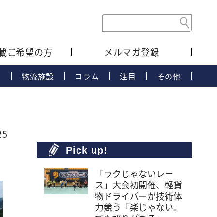
載ご希望の方
メルマガ登録
タ
物流施設
コラム
注目
その他
25
Pick up!
「ラクじゃないレー
ス」大会初開催、軽貨
物ドライバーが技術体
力競う「楽じゃない。