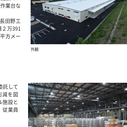
式作業台な
長田野工
２万391
1平方メー
外観
委託して
削減を図
ル施設と
、従業員