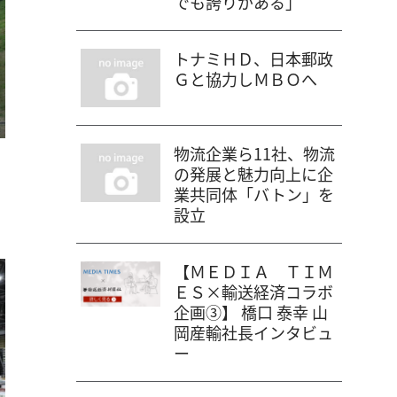
でも誇りがある」
トナミＨＤ、日本郵政
Ｇと協力しＭＢＯへ
物流企業ら11社、物流
の発展と魅力向上に企
業共同体「バトン」を
設立
【ＭＥＤＩＡ ＴＩＭ
ＥＳ×輸送経済コラボ
企画③】 橋口 泰幸 山
岡産輸社長インタビュ
ー