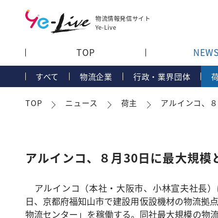
物流情報発信サイト
Ye-Live
TOP
NEW
すべて
物流企業
行政・業界団体
TOP
ニュース
荷主
アルインコ、８
アルインコ、８月30日に最大規模
アルインコ（本社・大阪市、小林宣夫社長）は
日、京都府福知山市で建設用仮設機材の物流拠
物流センター」を稼働する。同社最大規模の物