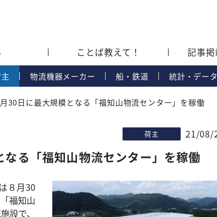
S
ことば教えて！
記事掲
荷主
物流機器メーカー
船・鉄道
統計・デー
月30日に最大規模となる「福知山物流センター」を稼働
21/08/
荷主
となる「福知山物流センター」を稼働
８月30
点「福知山
流施設で、