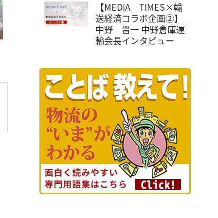
【MEDIA TIMES×輸
送経済コラボ企画②】
中野 晋一 中野倉庫運
輸会長インタビュー