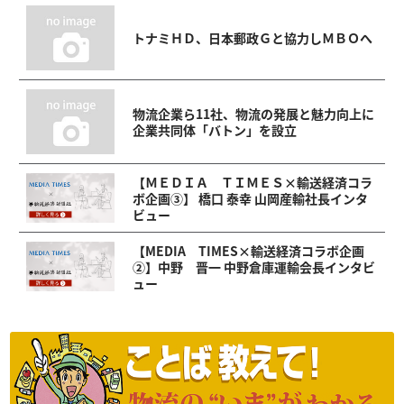
トナミＨＤ、日本郵政Ｇと協力しＭＢＯへ
物流企業ら11社、物流の発展と魅力向上に
企業共同体「バトン」を設立
【ＭＥＤＩＡ ＴＩＭＥＳ×輸送経済コラ
ボ企画③】 橋口 泰幸 山岡産輸社長インタ
ビュー
【MEDIA TIMES×輸送経済コラボ企画
②】中野 晋一 中野倉庫運輸会長インタビ
ュー