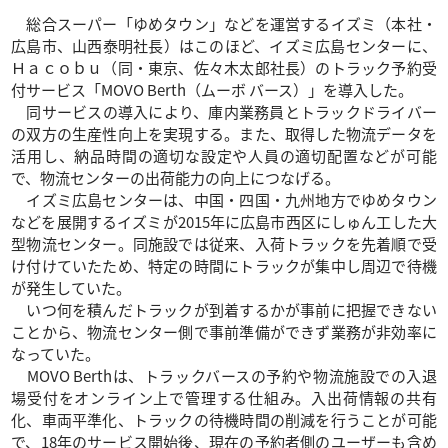
総合スーパー「ゆめタウン」などを運営するイズミ（本社・
広島市、山西泰明社長）はこのほど、イズミ広島センターに、
Ｈａｃｏｂｕ（同・東京、佐々木太郎社長）のトラック予約受
付サービス「MOVO Berth（ムーボ バース）」を導入した。
同サービスの導入により、庫内業務員とトラックドライバー
の双方の生産性向上を実現する。また、取得した物流データを
活用し、納品時間の適切な設定や人員の適切配置などが可能
で、物流センターの出荷能力の向上につなげる。
イズミ広島センターは、中国・四国・九州地方でゆめタウン
などを展開するイズミが2015年に広島市西区にしゅん工した大
型物流センター。同施設では従来、入荷トラックを先着順で受
け付けていたため、特定の時間にトラックが集中し周辺で待機
が発生していた。
いつ何を積んだトラックが到着するかが事前に把握できない
ことから、物流センター側で事前準備ができず業務が非効率に
なっていた。
MOVO Berthは、トラックバースの予約や物流施設での入退
場受付をオンライン上で管理する仕組み。入出荷情報の共有
化、車両平準化、トラックの待機時間の削減を行うことが可能
で、18年のサービス開始後、現在の予約者側のユーザーも含め