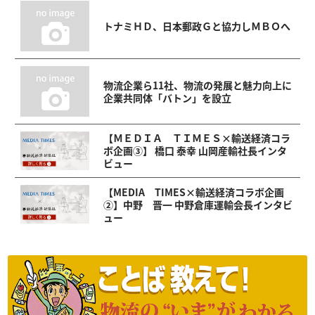
トナミＨＤ、日本郵政Ｇと協力しＭＢＯへ
物流企業ら11社、物流の発展と魅力向上に
企業共同体「バトン」を設立
【ＭＥＤＩＡ ＴＩＭＥＳ×輸送経済コラ
ボ企画③】 橋口 泰幸 山岡産輸社長インタ
ビュー
【MEDIA TIMES×輸送経済コラボ企画
②】中野 晋一 中野倉庫運輸会長インタビ
ュー