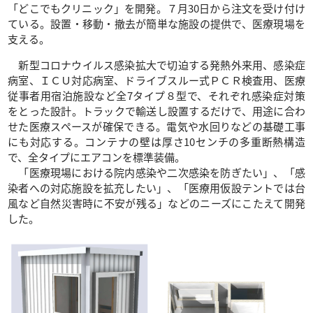
「どこでもクリニック」を開発。７月30日から注文を受け付け
ている。設置・移動・撤去が簡単な施設の提供で、医療現場を
支える。
新型コロナウイルス感染拡大で切迫する発熱外来用、感染症
病室、ＩＣＵ対応病室、ドライブスルー式ＰＣＲ検査用、医療
従事者用宿泊施設など全7タイプ８型で、それぞれ感染症対策
をとった設計。トラックで輸送し設置するだけで、用途に合わ
せた医療スペースが確保できる。電気や水回りなどの基礎工事
にも対応する。コンテナの壁は厚さ10センチの多重断熱構造
で、全タイプにエアコンを標準装備。
「医療現場における院内感染や二次感染を防ぎたい」、「感
染者への対応施設を拡充したい」、「医療用仮設テントでは台
風など自然災害時に不安が残る」などのニーズにこたえて開発
した。